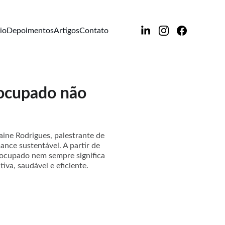
io
Depoimentos
Artigos
Contato
 ocupado não
ine Rodrigues, palestrante de
nce sustentável. A partir de
r ocupado nem sempre significa
va, saudável e eficiente.