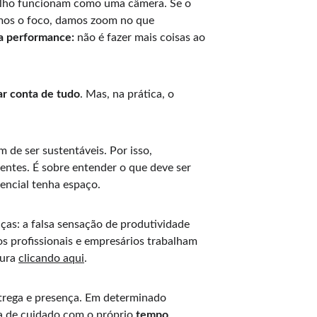
balho funcionam como uma câmera. Se o 
amos o foco, damos zoom no que 
ta performance:
 não é fazer mais coisas ao 
ar conta de tudo
. Mas, na prática, o 
 de ser sustentáveis. Por isso, 
entes. É sobre entender o que deve ser 
sencial tenha espaço.
as: a falsa sensação de produtividade 
s profissionais e empresários trabalham 
ura 
clicando aqui
.
entrega e presença. Em determinado 
ta de cuidado com o próprio 
tempo