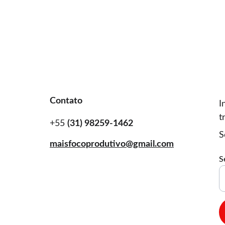
Contato 
I
t
+55 
(31) 98259-1462
S
maisfocoprodutivo@gmail.com
S