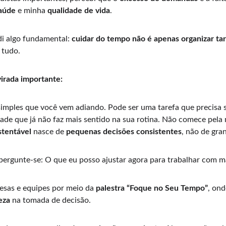
aúde
 e minha 
qualidade de vida
.
i algo fundamental: 
cuidar do tempo não é apenas organizar ta
 tudo.
virada importante:
imples que você vem adiando. Pode ser uma tarefa que precisa s
dade que já não faz mais sentido na sua rotina. Não comece pe
stentável
 nasce de 
pequenas decisões consistentes
, não de gra
, pergunte-se: O que eu posso ajustar agora para trabalhar com 
esas e equipes por meio da 
palestra “Foque no Seu Tempo”
, ond
eza 
na tomada de decisão.