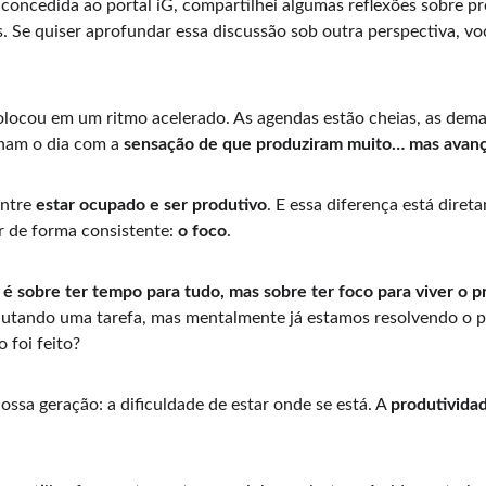
oncedida ao portal iG, compartilhei algumas reflexões sobre pr
. Se quiser aprofundar essa discussão sob outra perspectiva, vo
colocou em um ritmo acelerado. As agendas estão cheias, as dem
nam o dia com a 
sensação de que produziram muito… mas avan
ntre 
estar ocupado e ser produtivo
. E essa diferença está diret
 de forma consistente: 
o foco
.
 é sobre ter tempo para tudo, mas sobre ter foco para viver o 
cutando uma tarefa, mas mentalmente já estamos resolvendo o 
 foi feito?
ssa geração: a dificuldade de estar onde se está. A 
produtivida