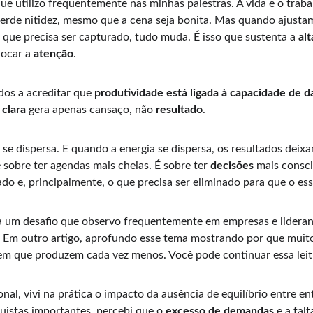
ue utilizo frequentemente nas minhas palestras. A vida e o tra
perde nitidez, mesmo que a cena seja bonita. Mas quando ajust
que precisa ser capturado, tudo muda. É isso que sustenta a 
al
ocar a 
atenção
.
s a acreditar que 
produtividade está ligada à capacidade de d
 clara
 gera apenas cansaço, não 
resultado
.
se dispersa. E quando a energia se dispersa, os resultados deixam
é sobre ter agendas mais cheias. É sobre ter 
decisões
 mais consci
tado e, principalmente, o que precisa ser eliminado para que o es
 um desafio que observo frequentemente em empresas e lideranç
. Em outro artigo, aprofundo esse tema mostrando por que muito
tem que produzem cada vez menos. Você pode continuar essa leit
nal, vivi na prática o impacto da ausência de equilíbrio entre 
stas importantes, percebi que o 
excesso de demandas
 e a fal